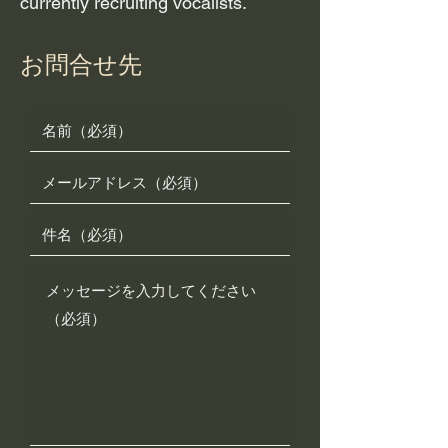
currently recruiting vocalists.
お問合せ先