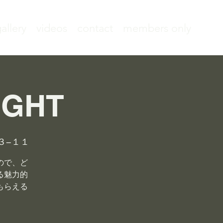
allery
videos
contact
members only
IGHT
３−１１
ので、ど
る魅力的
もらえる