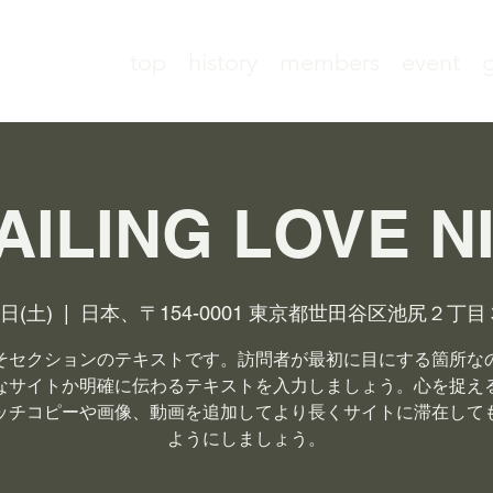
top
history
members
event
g
AILING LOVE N
4日(土)
  |  
日本、〒154-0001 東京都世田谷区池尻２丁目
そセクションのテキストです。訪問者が最初に目にする箇所な
なサイトか明確に伝わるテキストを入力しましょう。心を捉え
ッチコピーや画像、動画を追加してより長くサイトに滞在して
ようにしましょう。